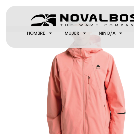
Ir
al
contenido
¡Oferta!
HOMBRE
MUJER
NIÑO/A