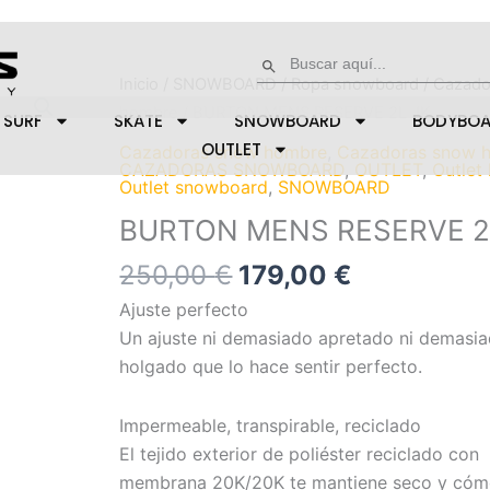
Buscar:
Botón de búsqueda
El
El
BURTON
Inicio
/
SNOWBOARD
/
Ropa snowboard
/
Cazado
precio
precio
MENS
hombre
/ BURTON MENS RESERVE 2L JK
SURF
SKATE
SNOWBOARD
BODYBO
original
actual
RESERVE
OUTLET
Cazadoras snow hombre
,
Cazadoras snow 
era:
es:
2L
CAZADORAS SNOWBOARD
,
OUTLET
,
Outlet
Outlet snowboard
,
SNOWBOARD
250,00 €.
179,00 €.
JK
BURTON MENS RESERVE 2
cantidad
250,00
€
179,00
€
Ajuste perfecto
Un ajuste ni demasiado apretado ni demasi
holgado que lo hace sentir perfecto.
Impermeable, transpirable, reciclado
El tejido exterior de poliéster reciclado con
membrana 20K/20K te mantiene seco y có