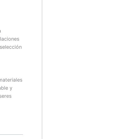
a
ilaciones
 selección
materiales
able y
seres