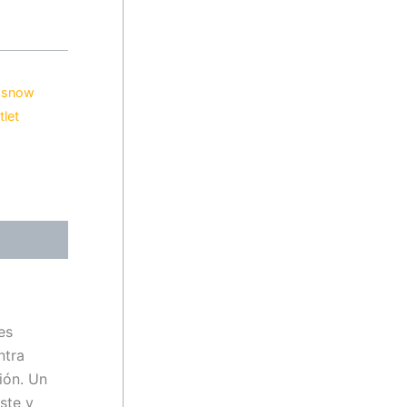
 snow
tlet
es
ntra
ión. Un
ste y