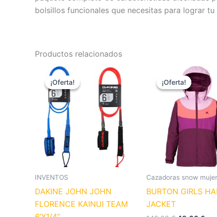
bolsillos funcionales que necesitas para lograr 
Productos relacionados
El
El
El
El
Este
precio
precio
precio
pre
¡Oferta!
¡Oferta!
¡Oferta!
¡Oferta!
producto
original
actual
original
act
era:
es:
era:
es:
tiene
39,00 €.
25,00 €.
140,00 €.
49,
múltiples
variantes.
Las
opciones
se
pueden
INVENTOS
Cazadoras snow muje
elegir
DAKINE JOHN JOHN
BURTON GIRLS HA
en
FLORENCE KAINUI TEAM
JACKET
la
6’X1/4”