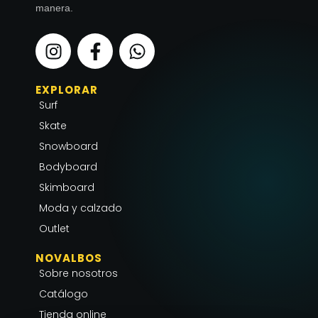
manera.
I
F
W
n
a
h
s
c
a
EXPLORAR
t
e
t
Surf
a
b
s
g
o
a
Skate
r
o
p
Snowboard
a
k
p
Bodyboard
m
-
Skimboard
f
Moda y calzado
Outlet
NOVALBOS
Sobre nosotros
Catálogo
Tienda online