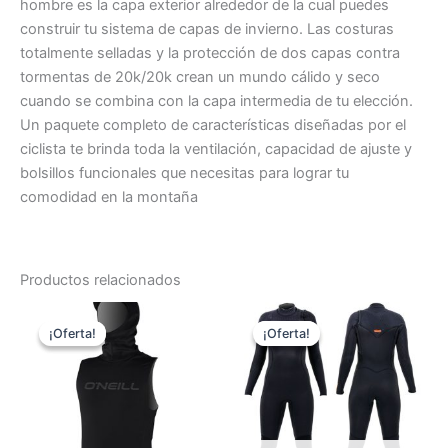
hombre es la capa exterior alrededor de la cual puedes
construir tu sistema de capas de invierno. Las costuras
totalmente selladas y la protección de dos capas contra
tormentas de 20k/20k crean un mundo cálido y seco
cuando se combina con la capa intermedia de tu elección.
Un paquete completo de características diseñadas por el
ciclista te brinda toda la ventilación, capacidad de ajuste y
bolsillos funcionales que necesitas para lograr tu
comodidad en la montaña
Productos relacionados
El
El
El
El
Este
Es
precio
precio
precio
precio
¡Oferta!
¡Oferta!
¡Oferta!
¡Oferta!
producto
pr
original
actual
original
actual
era:
es:
tiene
era:
es:
tie
65,00 €.
46,00 €.
380,00 €.
259,00 €.
múltiples
múl
variantes.
var
Las
La