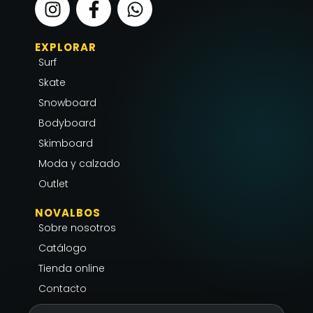
n
a
h
s
c
a
EXPLORAR
t
e
t
Surf
a
b
s
g
o
a
Skate
r
o
p
Snowboard
a
k
p
Bodyboard
m
-
Skimboard
f
Moda y calzado
Outlet
NOVALBOS
Sobre nosotros
Catálogo
Tienda online
Contacto