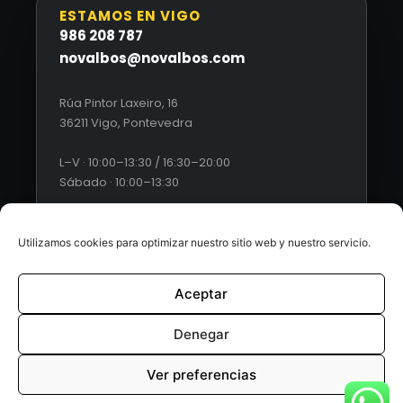
ESTAMOS EN VIGO
986 208 787
novalbos@novalbos.com
Rúa Pintor Laxeiro, 16
36211 Vigo, Pontevedra
L–V · 10:00–13:30 / 16:30–20:00
Sábado · 10:00–13:30
Utilizamos cookies para optimizar nuestro sitio web y nuestro servicio.
Aceptar
© 2026 Novalbos. Todos los derechos reservados. |
Diseño
web by Esquío
Denegar
Aviso Legal
|
Política de Privacidad
|
Condiciones generales
Ver preferencias
de ventas
|
Políticas de cookies