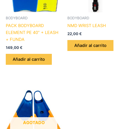
BODYBOARD
BODYBOARD
PACK BODYBOARD
NMD WRIST LEASH
ELEMENT PE 40” + LEASH
22,00
€
+ FUNDA
Añadir al carrito
149,00
€
Añadir al carrito
Este
producto
tiene
múltiples
variantes.
Las
opciones
AGOTADO