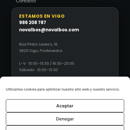
Contacto
ESTAMOS EN VIGO
986 208 787
novalbos@novalbos.com
Rúa Pintor Laxeiro, 16
36211 Vigo, Pontevedra
L–V · 10:00–13:30 / 16:30–20:00
Sábado · 10:00–13:30
Utilizamos cookies para optimizar nuestro sitio web y nuestro servicio.
Aceptar
© 2026 Novalbos. Todos los derechos reservados. |
Diseño
web by Esquío
Denegar
Aviso Legal
|
Política de Privacidad
|
Condiciones generales