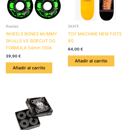
Ruedas
SKATE
WHEELS BONES MUMMY
TOY MACHINE NEW FISTS
SKULLS V5 SIDECUT OG
8’0
FORMULA 54mm 100A
64,00
€
39,90
€
Añadir al carrito
Añadir al carrito