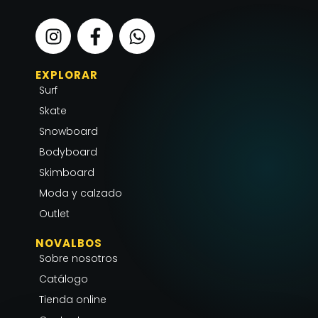
I
F
W
n
a
h
s
c
a
EXPLORAR
t
e
t
Surf
a
b
s
g
o
a
Skate
r
o
p
Snowboard
a
k
p
Bodyboard
m
-
Skimboard
f
Moda y calzado
Outlet
NOVALBOS
Sobre nosotros
Catálogo
Tienda online