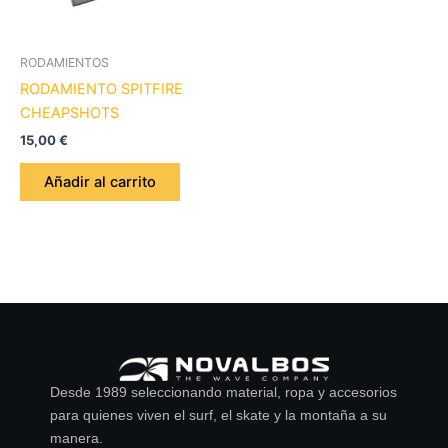
RODAMIENTOS
RODAMIENTO SPITFIRE
CHEAPSHOTS
15,00
€
Añadir al carrito
Desde 1989 seleccionando material, ropa y accesorios
para quienes viven el surf, el skate y la montaña a su
manera.