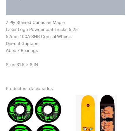
Valoraciones (0)
7 Ply Stained Canadian Maple
Laser Logo Powdercoat Trucks 5.25″
52mm 100A SHR Conical Wheels
Die-cut Griptape
Abec 7 Bearings
Size: 31.5 x 8 IN
Productos relacionados