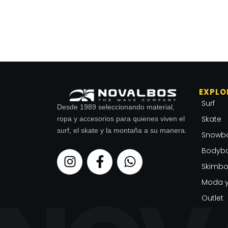
EXPLO
Surf
Desde 1989 seleccionando material,
Skate
ropa y accesorios para quienes viven el
surf, el skate y la montaña a su manera.
Snowb
Bodyb
I
F
W
n
a
h
Skimbo
s
c
a
Moda y
t
e
t
Outlet
a
b
s
g
o
a