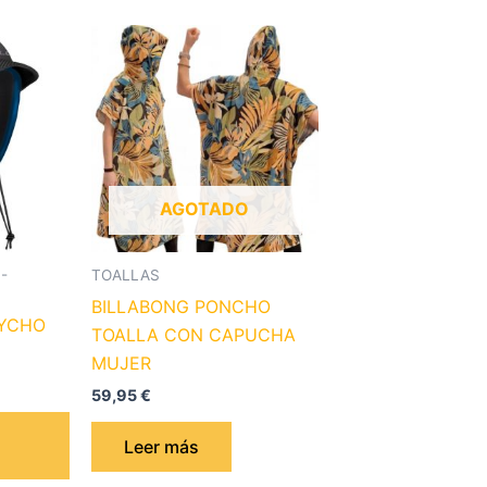
Este
producto
tiene
múltiples
variantes.
Las
opciones
AGOTADO
se
pueden
-
TOALLAS
elegir
BILLABONG PONCHO
en
SYCHO
TOALLA CON CAPUCHA
la
MUJER
página
59,95
€
de
producto
Leer más