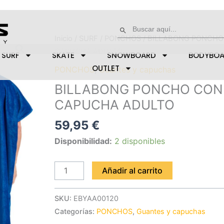
Buscar:
Botón de búsqueda
BILLABONG
Inicio
/
SURF
/
PONCHOS
/ BILLABONG PONCHO
PONCHO
CAPUCHA ADULTO
SURF
SKATE
SNOWBOARD
BODYBO
CON
OUTLET
PONCHOS
,
Guantes y capuchas
CAPUCHA
BILLABONG PONCHO CON
ADULTO
CAPUCHA ADULTO
cantidad
59,95
€
Disponibilidad:
2 disponibles
Añadir al carrito
SKU:
EBYAA00120
Categorías:
PONCHOS
,
Guantes y capuchas