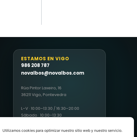
ESTAMOS EN VIGO
986 208 787
novalbos@novalbos.com
Rúa Pintor Laxeiro, 16
36211 Vigo, Pontevedra
L–V · 10:00–13:30 / 16:30–20:00
Sábado · 10:00–13:30
Utilizamos cookies para optimizar nuestro sitio web y nuestro servicio.