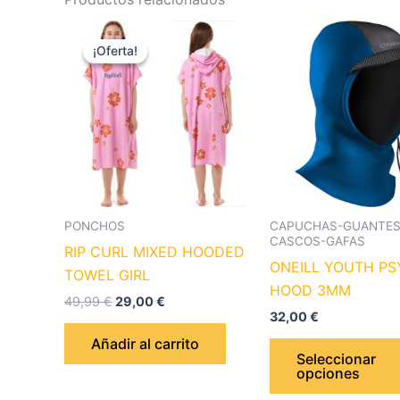
El
El
precio
precio
¡Oferta!
¡Oferta!
original
actual
era:
es:
49,99 €.
29,00 €.
PONCHOS
CAPUCHAS-GUANTES
CASCOS-GAFAS
RIP CURL MIXED HOODED
ONEILL YOUTH P
TOWEL GIRL
HOOD 3MM
49,99
€
29,00
€
32,00
€
Añadir al carrito
Seleccionar
opciones