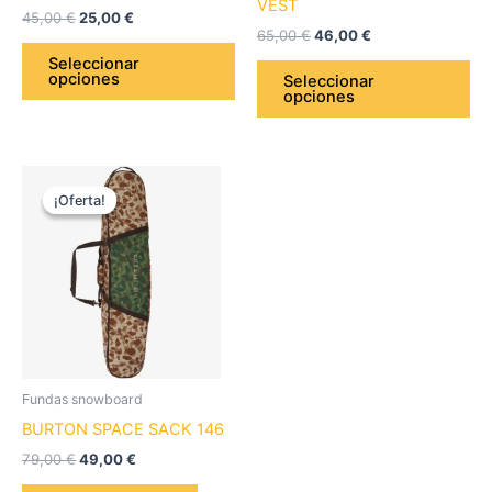
VEST
45,00
€
25,00
€
página
pá
65,00
€
46,00
€
de
de
Seleccionar
opciones
producto
pr
Seleccionar
opciones
El
El
precio
precio
¡Oferta!
¡Oferta!
original
actual
era:
es:
79,00 €.
49,00 €.
Fundas snowboard
BURTON SPACE SACK 146
79,00
€
49,00
€