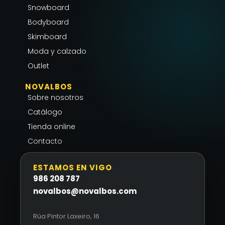
r
o
p
Snowboard
a
k
p
Bodyboard
m
-
Skimboard
f
Moda y calzado
Outlet
NOVALBOS
Sobre nosotros
Catálogo
Tienda online
Contacto
ESTAMOS EN VIGO
986 208 787
novalbos@novalbos.com
Rúa Pintor Laxeiro, 16