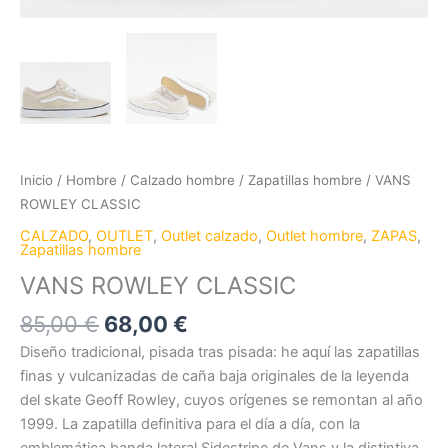
Inicio
/
Hombre
/
Calzado hombre
/
Zapatillas hombre
/ VANS
ROWLEY CLASSIC
CALZADO
,
OUTLET
,
Outlet calzado
,
Outlet hombre
,
ZAPAS
,
Zapatillas hombre
VANS ROWLEY CLASSIC
85,00
€
68,00
€
Diseño tradicional, pisada tras pisada: he aquí las zapatillas
finas y vulcanizadas de caña baja originales de la leyenda
del skate Geoff Rowley, cuyos orígenes se remontan al año
1999. La zapatilla definitiva para el día a día, con la
emblemática banda lateral Sidestripe de Vans y la distintiva