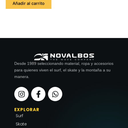
Añadir al carrito
Desde 1989 seleccionando material, ropa y accesorios
para quienes viven el surf, el skate y la montaña a su
manera.
I
F
W
n
a
h
s
c
a
EXPLORAR
t
e
t
Surf
a
b
s
g
o
a
Skate