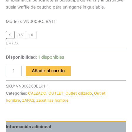
suela waffle de caucho para un agarre inigualable.
Modelo: VN0009QJBAT1
9
9'5
10
LIMPIAR
Disponibilidad:
1 disponibles
Añadir al carrito
SKU:
VN000D60BLK1-1
Categorías:
CALZADO
,
OUTLET
,
Outlet calzado
,
Outlet
hombre
,
ZAPAS
,
Zapatillas hombre
Información adicional