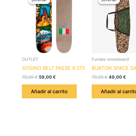
original
actual
original
actu
era:
es:
era:
es:
79,00 €.
59,00 €.
79,00 €.
49,0
OUTLET
Fundas snowboard
101GINO BELT PAESE 8’375
BURTON SPACE SA
79,00
€
59,00
€
79,00
€
49,00
€
Añadir al carrito
Añadir al carrit