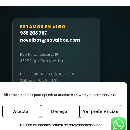
ESTAMOS EN VIGO
986 208 787
novalbos@novalbos.com
Rúa Pintor Laxeiro, 16
36211 Vigo, Pontevedra
L–V · 10:00–13:30 / 16:30–20:00
Sábado · 10:00–13:30
Utilizamos cookies para optimizar nuestro sitio web y nuestro servicio.
Aceptar
Denegar
Ver preferencias
Condiciones generales de ventas
|
Políticas de cookies
Política de cookies
Política de privacidad
Aviso legal