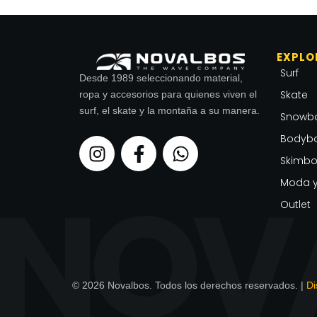
EXPLO
Surf
Desde 1989 seleccionando material,
Skate
ropa y accesorios para quienes viven el
surf, el skate y la montaña a su manera.
Snowb
Bodyb
I
F
W
n
a
h
Skimbo
s
c
a
Moda y
t
e
t
Outlet
a
b
s
g
o
a
r
o
p
a
k
p
m
-
© 2026 Novalbos. Todos los derechos reservados. |
Di
f