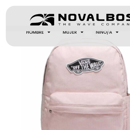
Ir
al
contenido
¡Oferta!
HOMBRE
MUJER
NIÑO/A