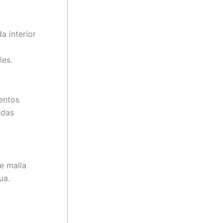
a interior
les.
mentos
edas
de malla
ua.