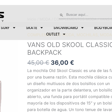
Buscar:
Botón de búsqueda
El
El
VANS
Inicio
/
MODA
/
COMPLEMENTOS MODA
/ VANS 
precio
precio
OLD
SKOOL CLASSIC BACKPACK
SURF
SKATE
SNOWBOARD
BODYBO
original
actual
SKOOL
OUTLET
COMPLEMENTOS MODA
,
MOCHILAS
,
MOD
era:
es:
CLASSIC
VANS OLD SKOOL CLASSI
45,00 €.
36,00 €.
BACKPACK
BACKPACK
cantidad
45,00
€
36,00
€
La mochila Old Skool Classic es una de las f
por una buena razón. Esta mochila clásica c
un diseño multiusos de dos bolsillos con un
organizador en la parte delantera, un bolsillo
abierto, una funda para portátil compatible 
mayoría de los dispositivos de 15″ y un bolsil
para botella de agua. Un tono tenue de lava