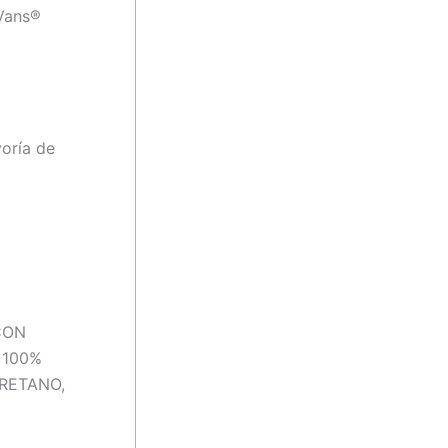
 Vans®
yoría de
CON
 100%
RETANO,