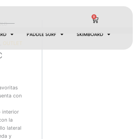
0
Cart
OLD
ARD
PADDLE SURF
SKIMBOARD
A
,
OUTLET
C
avoritas
uenta con
 interior
con la
lo lateral
nda y