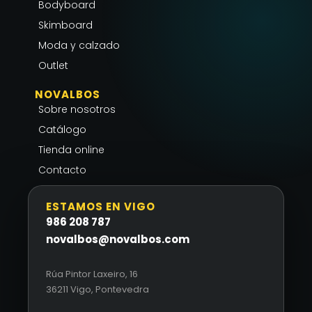
a
k
p
Bodyboard
m
-
Skimboard
f
Moda y calzado
Outlet
NOVALBOS
Sobre nosotros
Catálogo
Tienda online
Contacto
ESTAMOS EN VIGO
986 208 787
novalbos@novalbos.com
Rúa Pintor Laxeiro, 16
36211 Vigo, Pontevedra