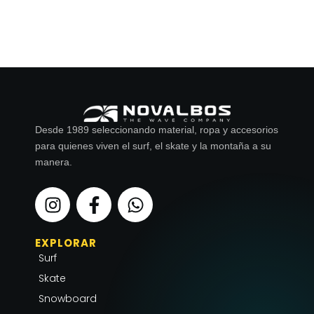
Desde 1989 seleccionando material, ropa y accesorios
para quienes viven el surf, el skate y la montaña a su
manera.
I
F
W
n
a
h
s
c
a
EXPLORAR
t
e
t
Surf
a
b
s
g
o
a
Skate
r
o
p
Snowboard