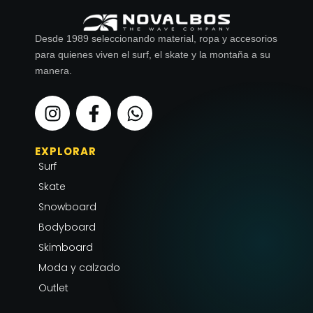
Desde 1989 seleccionando material, ropa y accesorios
para quienes viven el surf, el skate y la montaña a su
manera.
I
F
W
n
a
h
s
c
a
EXPLORAR
t
e
t
Surf
a
b
s
g
o
a
Skate
r
o
p
Snowboard
a
k
p
Bodyboard
m
-
Skimboard
f
Moda y calzado
Outlet