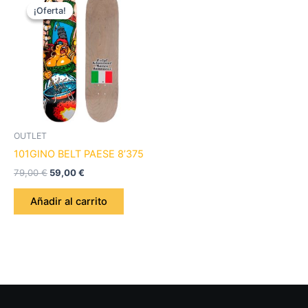
precio
precio
¡Oferta!
¡Oferta!
original
actual
era:
es:
79,00 €.
59,00 €.
OUTLET
101GINO BELT PAESE 8’375
79,00
€
59,00
€
Añadir al carrito