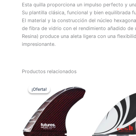
Esta quilla proporciona un impulso perfecto y un
Su plantilla clásica, funcional y bien equilibrada
El material y la construcción del núcleo hexagona
de fibra de vidrio con el rendimiento añadido d
Resina) produce una aleta ligera con una flexibil
impresionante.
Productos relacionados
El
El
precio
precio
¡Oferta!
¡Oferta!
original
actual
era:
es:
149,00 €.
109,00 €.