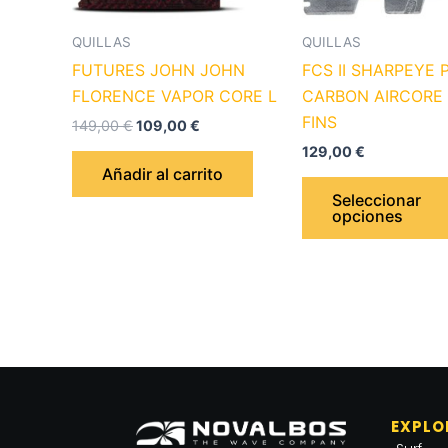
QUILLAS
QUILLAS
FUTURES JOHN JOHN
FCS II SHARPEYE 
FLORENCE VAPOR CORE L
CARBON AIRCORE 
FINS
149,00
€
109,00
€
129,00
€
Añadir al carrito
Seleccionar
opciones
EXPLO