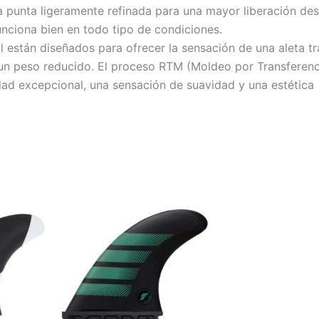
a punta ligeramente refinada para una mayor liberación des
 funciona bien en todo tipo de condiciones.
l están diseñados para ofrecer la sensación de una aleta tr
e un peso reducido. El proceso RTM (Moldeo por Transferenc
idad excepcional, una sensación de suavidad y una estética
Este
producto
tiene
múltiples
variantes.
Las
opciones