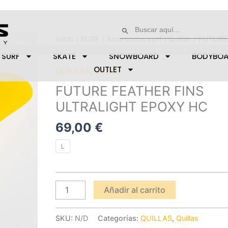
Buscar:
Botón de búsqueda
FUTURE
Inicio
/
SURF
/
Accesorios surf
/
Quillas
/ FUTURE
FEATHER
FINS ULTRALIGHT EPOXY HC
SURF
SKATE
SNOWBOARD
BODYBO
FINS
OUTLET
QUILLAS
,
Quillas
ULTRALIGHT
FUTURE FEATHER FINS
EPOXY
ULTRALIGHT EPOXY HC
HC
cantidad
69,00
€
L
Añadir al carrito
SKU:
N/D
Categorías:
QUILLAS
,
Quillas