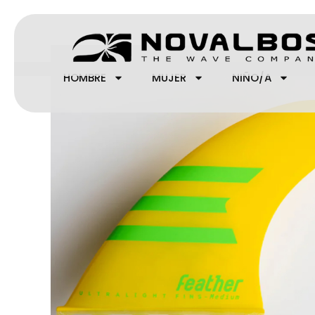
Ir
al
contenido
HOMBRE
MUJER
NIÑO/A