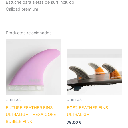
Estuche para aletas de surf incluido
Calidad premium
Productos relacionados
Este
Es
producto
pr
tiene
tie
múltiples
múl
variantes.
var
Las
La
opciones
op
se
se
pueden
pu
QUILLAS
QUILLAS
elegir
ele
FUTURE FEATHER FINS
FCS2 FEATHER FINS
en
en
ULTRALIGHT HEXA CORE
ULTRALIGHT
la
la
BUBBLE PINK
79,00
€
página
pá