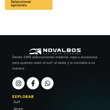
Seleccionar
opciones
producto
Desde 1989 seleccionando material, ropa y accesorios
para quienes viven el surf, el skate y la montaña a su
manera.
I
F
W
n
a
h
s
c
a
EXPLORAR
t
e
t
Surf
a
b
s
Skate