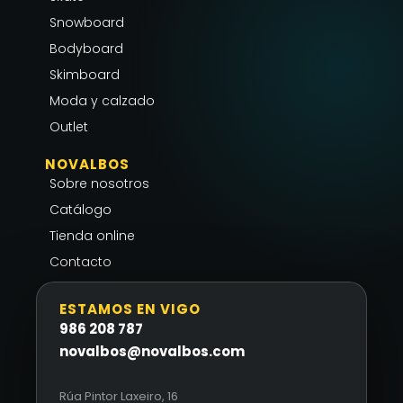
g
o
a
r
o
p
Snowboard
a
k
p
Bodyboard
m
-
Skimboard
f
Moda y calzado
Outlet
NOVALBOS
Sobre nosotros
Catálogo
Tienda online
Contacto
ESTAMOS EN VIGO
986 208 787
novalbos@novalbos.com
Rúa Pintor Laxeiro, 16