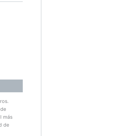
ros.
 de
al más
d de