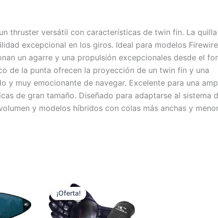
hruster versátil con características de twin fin. La quilla
lidad excepcional en los giros. Ideal para modelos Firewire,
onan un agarre y una propulsión excepcionales desde el fo
ico de la punta ofrecen la proyección de un twin fin y una
ado y muy emocionante de navegar. Excelente para una amp
icas de gran tamaño. Diseñado para adaptarse al sistema d
volumen y modelos híbridos con colas más anchas y menor
El
El
Este
Este
precio
precio
¡Oferta!
¡Oferta!
producto
producto
original
actual
era:
es:
tiene
tiene
32,95 €.
29,00 €.