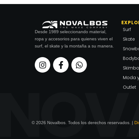
EXPLO
Surf
Desde 1989 seleccionando material,
Skate
ropa y accesorios para quienes viven el
surf, el skate y la montaña a su manera.
Snowb
Bodyb
I
F
W
n
a
h
Skimbo
s
c
a
Moda y
t
e
t
Outlet
a
b
s
g
o
a
r
o
p
a
k
p
m
-
© 2026 Novalbos. Todos los derechos reservados. |
Di
f