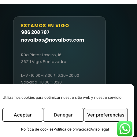
ESTAMOS EN VIGO
986 208 787
novalbos@novalbos.com
Rúa Pintor Laxeiro, 16
36211 Vigo, Pontevedra
L–V · 10:00–13:30 / 16:30–20:00
Sábado · 10:00–13:30
Utilizamos cookies para optimizar nuestro sitio web y nuestro servicio.
Aceptar
Denegar
Ver preferencias
Condiciones generales de ventas
|
Políticas de cookies
Política de cookies
Política de privacidad
Aviso legal