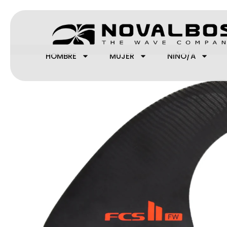
Ir
al
contenido
HOMBRE
MUJER
NIÑO/A