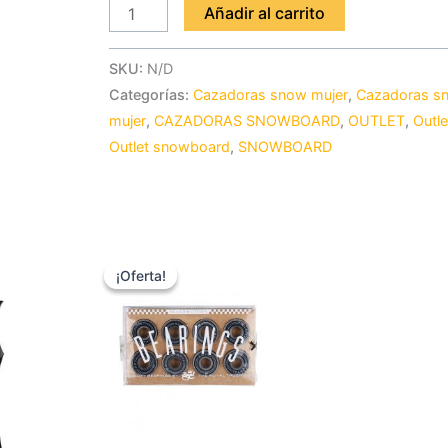
Añadir al carrito
SKU:
N/D
Categorías:
Cazadoras snow mujer
,
Cazadoras s
mujer
,
CAZADORAS SNOWBOARD
,
OUTLET
,
Outle
Outlet snowboard
,
SNOWBOARD
El
El
Este
io
precio
precio
¡Oferta!
¡Oferta!
producto
al
original
actual
era:
es:
tiene
0 €.
22,00 €.
19,80 €.
múltiples
variantes.
Las
opciones
se