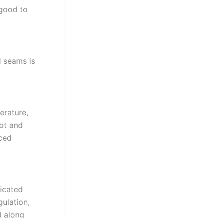
 good to
l seams is
erature,
hot and
nced
dicated
gulation,
d along