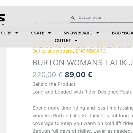
Buscar:
Botón de búsqueda
El
El
BURTON
Inicio
/
SNOWBOARD
/
Ropa snowboard
/
Cazado
precio
precio
WOMANS
mujer
/ BURTON WOMANS LALIK JK
SURF
SKATE
SNOWBOARD
BODYBO
original
actual
LALIK
OUTLET
Cazadoras snow mujer
,
Cazadoras snow muj
era:
es:
JK
CAZADORAS SNOWBOARD
,
OUTLET
,
Outlet
Outlet snowboard
,
SNOWBOARD
220,00 €.
89,00 €.
cantidad
BURTON WOMANS LALIK 
220,00
€
89,00
€
Behind the Product
Long and Loaded with Rider-Designed Featu
Spend more time riding and less time fussin
women’s Burton Lalik 2L Jacket is cut long f
coverage to keep you warm on cold lift ride
through full days of riding. Layer as needed,