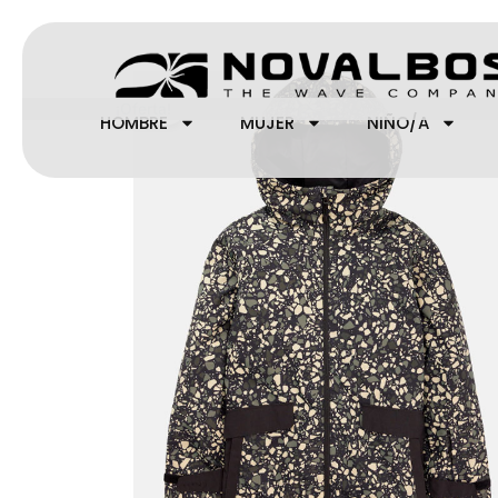
Ir
al
contenido
¡Oferta!
HOMBRE
MUJER
NIÑO/A