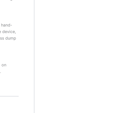
d hand-
 device,
ess dump
t on
.