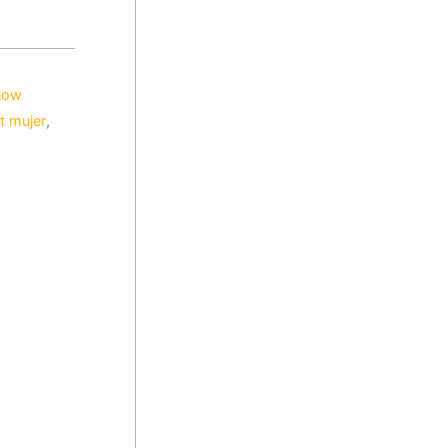
now
t mujer
,