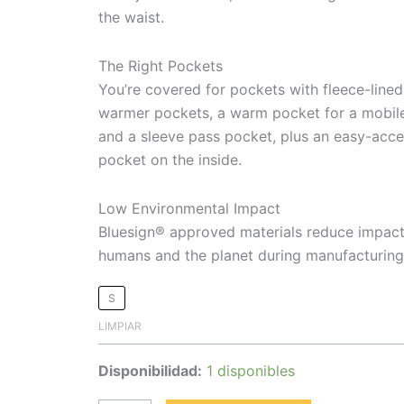
the waist.
The Right Pockets
You’re covered for pockets with fleece-line
warmer pockets, a warm pocket for a mobile
and a sleeve pass pocket, plus an easy-acc
pocket on the inside.
Low Environmental Impact
Bluesign® approved materials reduce impac
humans and the planet during manufacturing
S
LIMPIAR
Disponibilidad:
1 disponibles