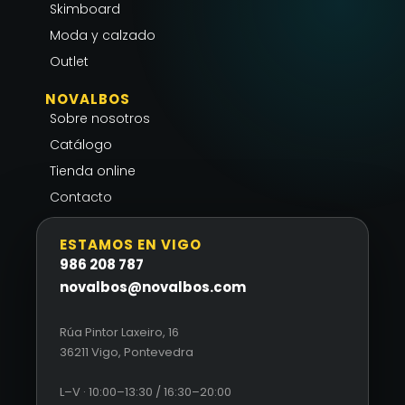
m
-
Skimboard
f
Moda y calzado
Outlet
NOVALBOS
Sobre nosotros
Catálogo
Tienda online
Contacto
ESTAMOS EN VIGO
986 208 787
novalbos@novalbos.com
Rúa Pintor Laxeiro, 16
36211 Vigo, Pontevedra
L–V · 10:00–13:30 / 16:30–20:00