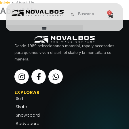
Inicio
About Us
Ir
About Us
al
Buscar:
Botón de búsqueda
0
Cart
contenido
Desde 1989 seleccionando material, ropa y accesorios
para quienes viven el surf, el skate y la montaña a su
manera.
I
F
W
n
a
h
s
c
a
EXPLORAR
t
e
t
Surf
a
b
s
g
o
a
Skate
r
o
p
Snowboard
a
k
p
Bodyboard