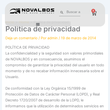
Ir
al
Buscar:
Botón de búsqueda
0
Cart
contenido
Inicio
Home
Política de privacidad
Política de privacidad
Deja un comentario
/ Por
admin
/
19 de marzo de 2014
POLÍTICA DE PRIVACIDAD
La confidencialidad y la seguridad son valores primordiales
de NOVALBOS y en consecuencia, asumimos el
compromiso de garantizar la privacidad del usuario en todo
momento y de no recabar información innecesaria sobre el
Usuario.
De conformidad con la Ley Orgánica 15/1999 de
Protección de Datos de Carácter Personal (LOPD), y Real
Decreto 1720/2007 de desarrollo de la LOPD, le
informamos que la utilización de determinados servicios en