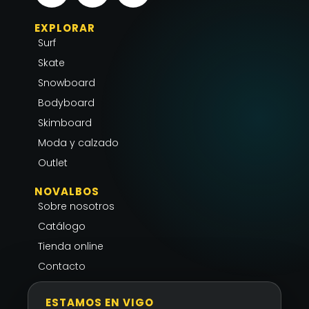
s
c
a
EXPLORAR
t
e
t
Surf
a
b
s
g
o
a
Skate
r
o
p
Snowboard
a
k
p
Bodyboard
m
-
Skimboard
f
Moda y calzado
Outlet
NOVALBOS
Sobre nosotros
Catálogo
Tienda online
Contacto
ESTAMOS EN VIGO