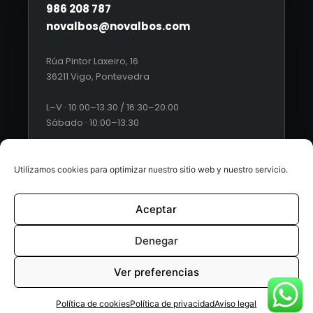
986 208 787
novalbos@novalbos.com
Rúa Pintor Laxeiro, 16
36211 Vigo, Pontevedra
L–V · 10:00–13:30 / 16:30–20:00
Sábado · 10:00–13:30
Utilizamos cookies para optimizar nuestro sitio web y nuestro servicio.
Aceptar
© 2026 Novalbos. Todos los derechos reservados. |
Diseño
web by Esquío
Denegar
Aviso Legal
|
Política de Privacidad
|
Condiciones generales
Ver preferencias
de ventas
|
Políticas de cookies
Política de cookies
Política de privacidad
Aviso legal