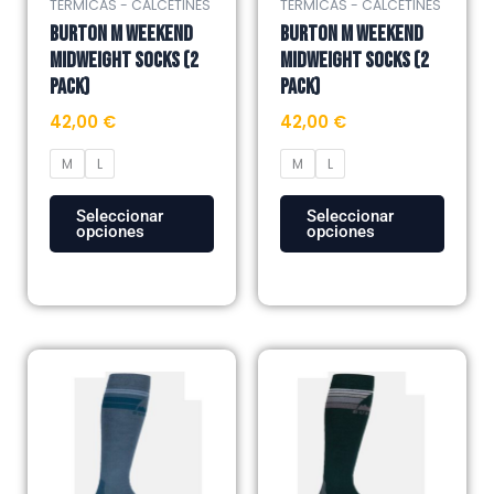
TERMICAS - CALCETINES
TERMICAS - CALCETINES
pueden
pueden
BURTON M WEEKEND
BURTON M WEEKEND
elegir
elegir
MIDWEIGHT SOCKS (2
MIDWEIGHT SOCKS (2
en
en
Pack)
Pack)
la
la
42,00
€
42,00
€
página
página
de
de
M
L
M
L
producto
producto
Seleccionar
Seleccionar
opciones
opciones
Este
Este
producto
producto
tiene
tiene
múltiples
múltiples
variantes.
variantes.
Las
Las