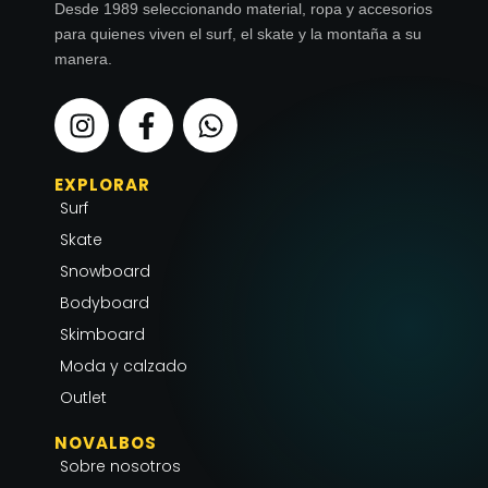
Desde 1989 seleccionando material, ropa y accesorios
para quienes viven el surf, el skate y la montaña a su
manera.
I
F
W
n
a
h
s
c
a
EXPLORAR
t
e
t
Surf
a
b
s
g
o
a
Skate
r
o
p
Snowboard
a
k
p
Bodyboard
m
-
Skimboard
f
Moda y calzado
Outlet
NOVALBOS
Sobre nosotros