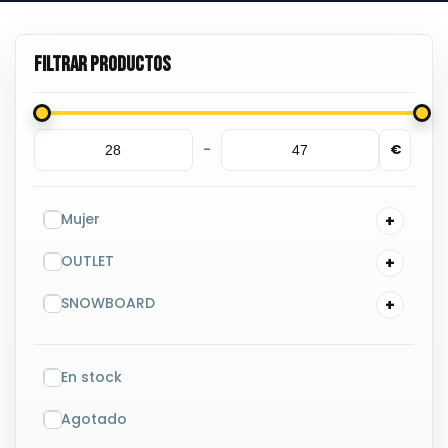
-
€
Minimum Price
Maximum Price
Mujer
OUTLET
SNOWBOARD
En stock
Agotado