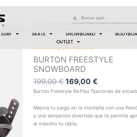
Buscar:
Botón de búsqueda
El
El
BURTON
Inicio
/
SNOWBOARD
/
FIJACIONES
/ BURTON F
precio
precio
FREESTYLE
SNOWBOARD
SURF
SKATE
SNOWBOARD
BODYBO
original
actual
SNOWBOARD
OUTLET
FIJACIONES
,
Fijaciones snowboard
,
OUTLET
era:
es:
cantidad
snowboard
,
SNOWBOARD
199,00 €.
169,00 €.
BURTON FREESTYLE
SNOWBOARD
199,00
€
169,00
€
Burton Freestyle Re:Flex fijaciones de snow
Mejora tu juego en la montaña con una flexi
y una sensación divertida que te permite ap
al máximo tu tabla.