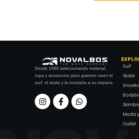
EXPLO
Surf
Desde 1989 seleccionando material,
Skate
ropa y accesorios para quienes viven el
surf, el skate y la montaña a su manera.
Snowb
Bodyb
I
F
W
n
a
h
Skimbo
s
c
a
Moda y
t
e
t
Outlet
a
b
s
g
o
a