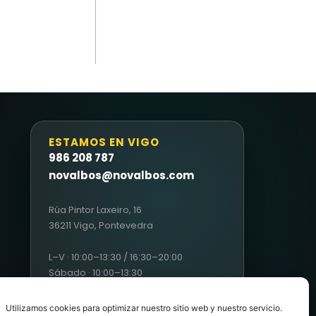
ESTAMOS EN VIGO
986 208 787
novalbos@novalbos.com
Rúa Pintor Laxeiro, 16
36211 Vigo, Pontevedra
L–V · 10:00–13:30 / 16:30–20:00
Sábado · 10:00–13:30
Utilizamos cookies para optimizar nuestro sitio web y nuestro servicio.