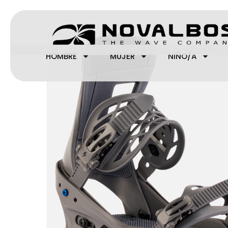
Ir
al
contenido
¡Oferta!
HOMBRE
MUJER
NIÑO/A