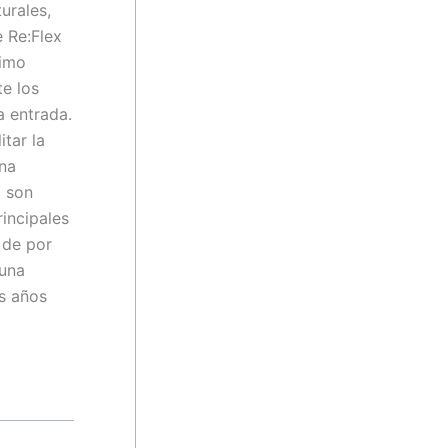
urales,
e Re:Flex
ximo
te los
a entrada.
itar la
una
x son
incipales
 de por
 una
os años